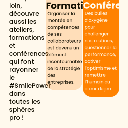
Conféren
Formation
loin,
découvre
Des bulles
Organiser la
d’oxygène
montée en
aussi les
pour
compétences
ateliers,
challenger
de ses
formations
nos routines,
collaborateurs
et
questionner la
est devenu un
conférences
performance,
élément
qui font
activer
incontournable
l’optimisme et
de la stratégie
rayonner
remettre
des
le
l’humain au
entreprises.
#SmilePower
cœur du jeu.
dans
toutes les
sphères
pro !