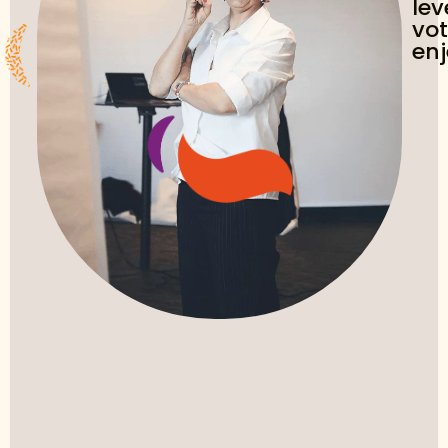
lev
vot
enj