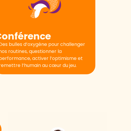
Conférence
Des bulles d’oxygène pour challenger
nos routines, questionner la
performance, activer l’optimisme et
remettre l’humain au cœur du jeu.